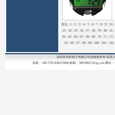
页次:
[
1
]
[
2
]
[
3
]
[
4
]
[
5
]
[
6
]
[
7
]
[
8
]
[
9
]
[
10
]
[
33
]
[
34
]
[
35
]
[
36
]
[
37
]
[
38
]
[
39
]
[
40
]
[
41
]
[
64
]
[
65
]
[
66
]
[
67
]
[
68
]
[
69
]
[
70
]
[
71
]
[
72
]
[
95
]
[
96
]
[
97
]
[
98
]
[
99
]
[
100
]
[
101
]
[
102
]
深圳市佳旺电子有限公司@版权所有 联系人：王先生
传真：+86-755-84812998 邮箱：
380508023@qq.com
网址：